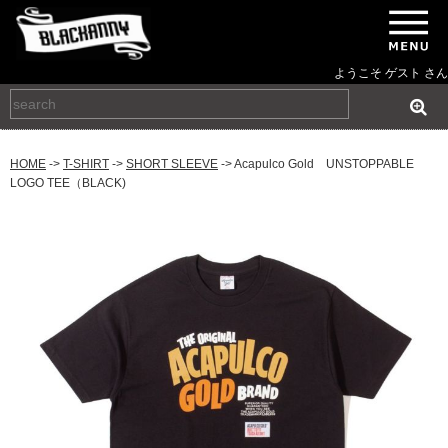
ようこそ ゲスト さん
HOME
->
T-SHIRT
->
SHORT SLEEVE
-> Acapulco Gold UNSTOPPABLE
LOGO TEE（BLACK)