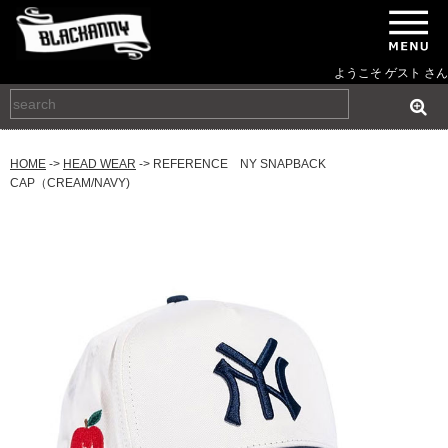
ようこそ ゲスト さん
HOME
->
HEAD WEAR
-> REFERENCE NY SNAPBACK
CAP（CREAM/NAVY)