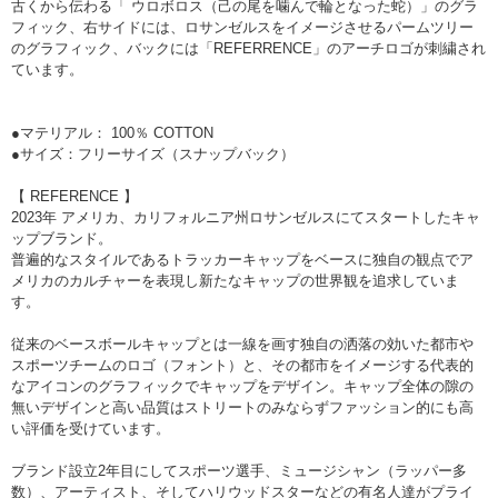
古くから伝わる「 ウロボロス（己の尾を噛んで輪となった蛇）」のグラ
フィック、右サイドには、ロサンゼルスをイメージさせるパームツリー
のグラフィック、バックには「REFERRENCE」のアーチロゴが刺繍され
ています。
●マテリアル： 100％ COTTON
●サイズ：フリーサイズ（スナップバック）
【 REFERENCE 】
2023年 アメリカ、カリフォルニア州ロサンゼルスにてスタートしたキャ
ップブランド。
普遍的なスタイルであるトラッカーキャップをベースに独自の観点でア
メリカのカルチャーを表現し新たなキャップの世界観を追求していま
す。
従来のベースボールキャップとは一線を画す独自の洒落の効いた都市や
スポーツチームのロゴ（フォント）と、その都市をイメージする代表的
なアイコンのグラフィックでキャップをデザイン。
キャップ全体の隙の
無いデザインと高い品質はストリートのみならずファッション的にも高
い評価を受けています。
ブランド設立2年目にしてスポーツ選手、ミュージシャン（ラッパー多
数）、アーティスト、そしてハリウッドスターなどの有名人達がプライ