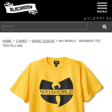
ようこそ ゲスト さん
HOME
->
T-SHIRT
->
SHORT SLEEVE
-> WU-WORLD MEMBERS TEE
TEE(YELLOW)