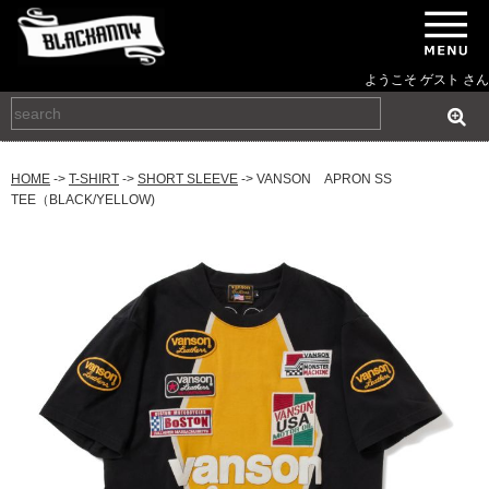
ようこそ ゲスト さん
HOME
->
T-SHIRT
->
SHORT SLEEVE
-> VANSON APRON SS
TEE（BLACK/YELLOW)