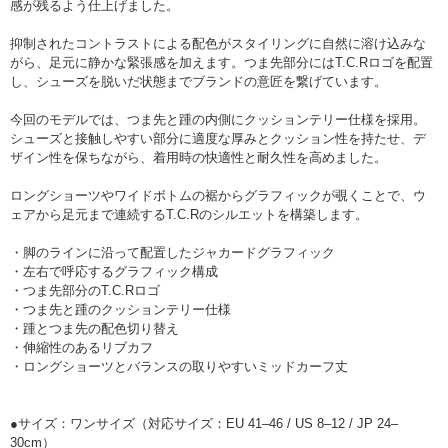
感が残るよう仕上げました。
抑制されたコントラストによる配色がスタイリングに自然に溶け込みな
がら、足元に静かな緊張感を加えます。つま先部分にはT.C.Rロゴを配置
し、シューズを脱いだ状態までブランドの意匠を繋げています。
今回のモデルでは、つま先と踵の内側にクッションテリー仕様を採用。
シューズと接触しやすい部分に適度な厚みとクッション性を持たせ、デ
ザイン性を保ちながら、着用時の快適性と耐久性を高めました。
ロングショーツやワイドボトムの裾からグラフィックが覗くことで、ウ
ェアから足元まで連続するT.C.Rのシルエットを構築します。
・脚のラインに沿って配置したジャカードグラフィック
・左右で呼応するグラフィック構成
・つま先部分のT.C.Rロゴ
・つま先と踵のクッションテリー仕様
・踵とつま先の配色切り替え
・伸縮性のあるリブカフ
・ロングショーツとバランスの取りやすいミッドカーフ丈
●サイズ：ワンサイズ（
対応サイズ：EU 41–46 / US 8–12 / JP 24–
30cm）