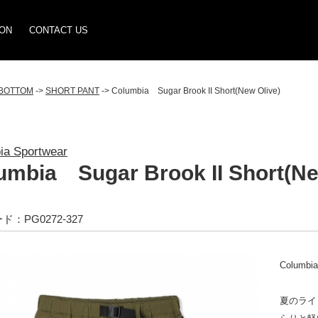
ION
CONTACT US
BOTTOM
->
SHORT PANT
-> Columbia Sugar Brook II Short(New Olive)
ia Sportwear
umbia Sugar Brook II Short(Ne
：PG0272-327
Columbi
夏のライ