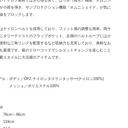
いナイロン素材ではき心地も良く、はっ水（撥水）機能「オムニシ
が小雨を弾き、サンプロテクション機能「オムニシェイド」が気に
線をブロックします。
はナイロンベルトを採用しており、フィット感の調整も簡単。両サ
ニタリーテイストのフラップポケット、左側のベルトループには小
便利な三角リングを配置するなど収納力も充実しており、身軽なお
も最適です。裾のドローコードでシルエットチェンジを楽しむこと
夏スタイルに大活躍のアイテムです。
アル：ボディ／OFZ ナイロンタスランタッサー(ナイロン100%)
ュ／ポリエステル100%
M
76cm～96cm
119cm