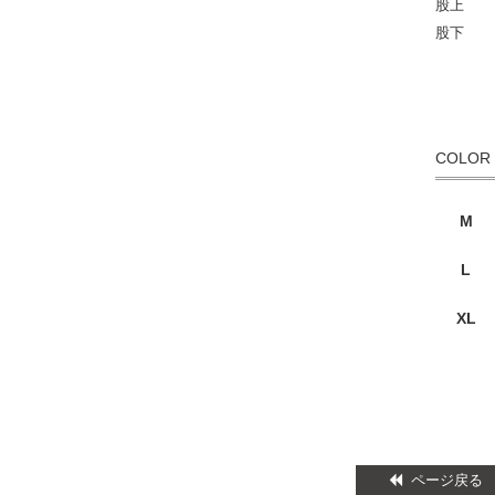
股上 
股下 
COLOR
M
L
XL
ページ戻る