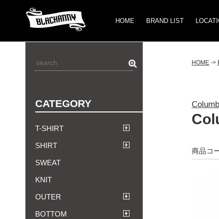
HOME
BRAND LIST
LOCAT
HOME
->
CATEGORY
Columb
Col
T-SHIRT
SHIRT
商品コード
SWEAT
KNIT
OUTER
BOTTOM