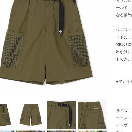
らりと軽
ールド」
なる紫外
ウエスト
イドにミ
物掛けに
出かけに
もでき、
●マテリ
メッシ
サイズ 
ウエスト 
ヒップ 