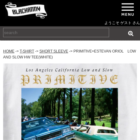
ようこそ ゲスト さん
HOME
->
T-SHIRT
->
SHORT SLEEVE
-> PRIMITIVE×ESTEVAN ORIOL LOW
AND SLOW HW TEE(WHITE)