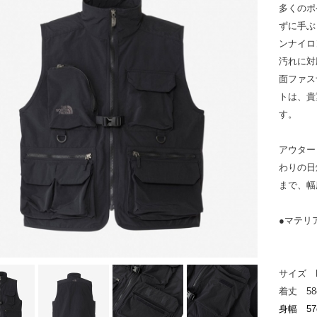
多くのポ
ずに手ぶ
ンナイロ
汚れに対
面ファス
トは、貴
す。
アウター
わりの日
まで、幅
●マテリ
サイズ 
着丈 58
身幅 57