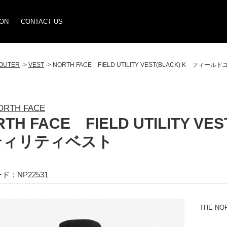
ION
CONTACT US
OUTER
->
VEST
-> NORTH FACE FIELD UTILITY VEST(BLACK) K フ
ORTH FACE
RTH FACE FIELD UTILITY 
ティリティベスト
ド：NP22531
THE NO