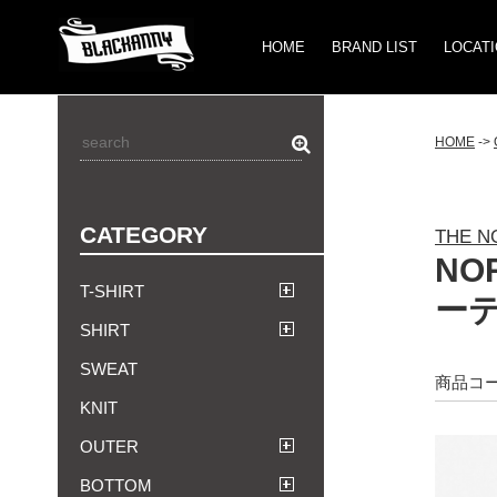
HOME
BRAND LIST
LOCAT
HOME
->
CATEGORY
THE N
NO
T-SHIRT
ー
SHIRT
SWEAT
商品コー
KNIT
OUTER
BOTTOM