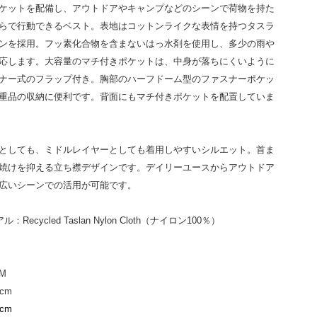
ケットを配備し、アウトドアやキャンプなどのシーンで荷物を持た
らで行動できるベスト。
表地はコットンライクな表情を持つタスラ
ンを採用。フッ素化合物を含まないはっ水剤を使用し、多少の雨や
応します。大容量のマチ付きポケットは、中身が落ちにくいように
ナー式のフラップ付き。胸部のハーフドーム型のファスナーポケッ
重品の収納に便利です。背面にもマチ付きポケットを配置していま
としても、ミドルレイヤーとしても着用しやすいシルエット。首ま
焼けを抑える立ち襟デザインです。デイリーユースからアウトドア
広いシーンでの活用が可能です。
アル：
Recycled Taslan Nylon Cloth（ナイロン100％）
M
cm
cm