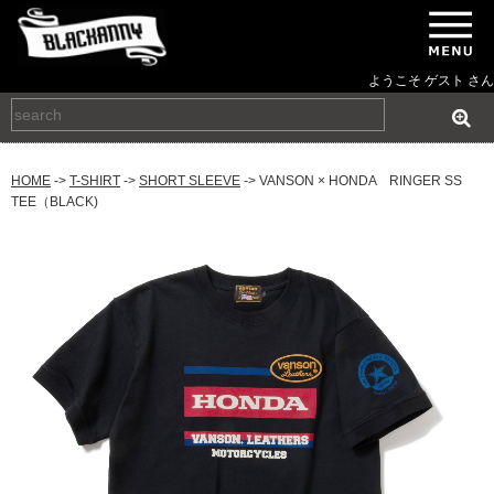
ようこそ ゲスト さん
HOME
->
T-SHIRT
->
SHORT SLEEVE
-> VANSON × HONDA RINGER SS
TEE（BLACK)