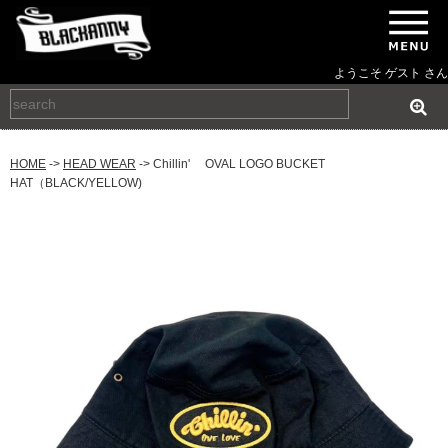
ようこそ ゲスト さん
HOME
->
HEAD WEAR
-> Chillin' OVAL LOGO BUCKET
HAT（BLACK/YELLOW)