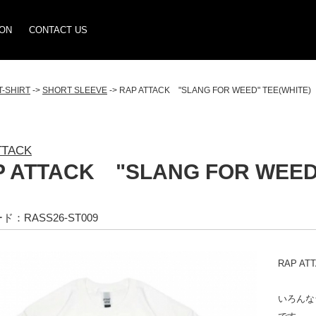
ION
CONTACT US
T-SHIRT
->
SHORT SLEEVE
-> RAP ATTACK "SLANG FOR WEED" TEE(WHITE)
TTACK
 ATTACK "SLANG FOR WEED"
：RASS26-ST009
RAP AT
いろんな