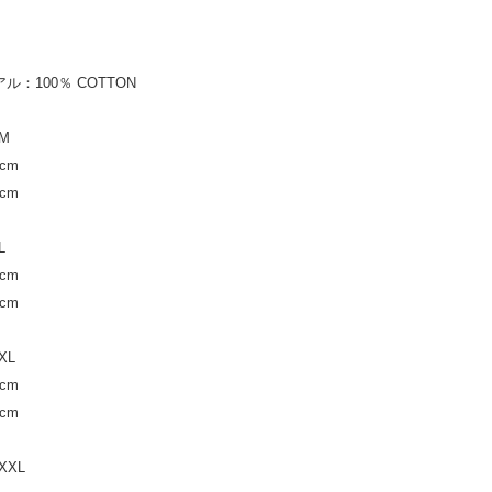
ル：100％ COTTON
M
cm
cm
L
cm
cm
XL
cm
cm
XXL