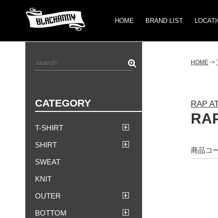
HOME
BRAND LIST
LOCAT
HOME
->
CATEGORY
RAP A
RAP
T-SHIRT
SHIRT
商品コード
SWEAT
KNIT
OUTER
BOTTOM