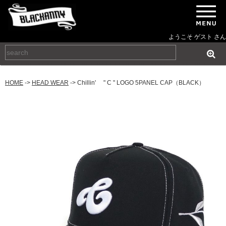
ようこそ ゲスト さん
HOME
->
HEAD WEAR
-> Chillin' " C " LOGO 5PANEL CAP（BLACK）