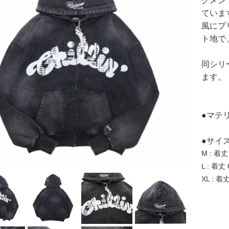
グメン
ていま
風にプ
ト地で
同シリ
ます。
●マテリ
●サイ
M : 着丈
L : 着丈
XL : 着