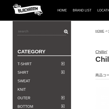
HOME
BRAND LIST
LOCAT
HOME
->
CATEGORY
Chillin'
Chi
T-SHIRT
SHIRT
商品コード：
SWEAT
KNIT
OUTER
BOTTOM