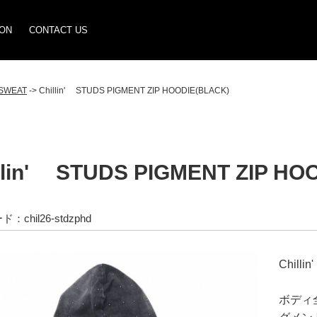
ION
CONTACT US
SWEAT
-> Chillin' STUDS PIGMENT ZIP HOODIE(BLACK)
llin' STUDS PIGMENT ZIP HO
chil26-stdzphd
Chilli
ボディ