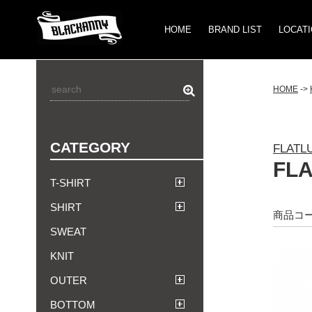
HOME
BRAND LIST
LOCAT
HOME
->
CATEGORY
FLATL
FL
T-SHIRT
SHIRT
商品コード
SWEAT
KNIT
OUTER
BOTTOM