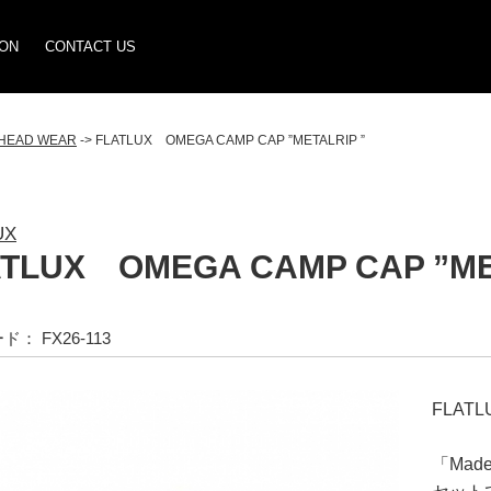
ION
CONTACT US
HEAD WEAR
-> FLATLUX OMEGA CAMP CAP ”METALRIP ”
UX
ATLUX OMEGA CAMP CAP ”ME
： FX26-113
FLAT
「
Mad