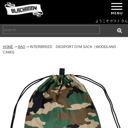
ようこそ ゲスト さん
HOME
->
BAG
-> INTERBREED DIGSPORT GYM SACK（WOODLAND
CAMO)