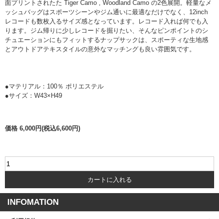
面プリントされた
た Tiger Camo , Woodland Camo の2色展開
。軽量なメ
ッシュバッグはスポーツシーンやジム通いに最適なだけでなく、12inch
レコードも数枚入るサイズ感となっています。レコード入れば何でも入
ります。ジム帰りに少しレコードを掘りたい、そんなピンポイントのシ
チュエーションにもフィットするナップサックは、スポーティな生地感
とアウトドアテキスタイルの意外なマッチングも良い雰囲気です。
●マテリアル：100％ ポリエステル
●サイズ：W43×H49
価格 6,000円(税込6,600円)
INFOMATION