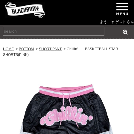
ようこそ ゲスト さん
HOME
->
BOTTOM
->
SHORT PANT
-> Chillin' BASKETBALL STAR
SHORTS(PINK)