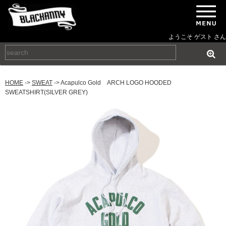
ようこそ ゲスト さん
HOME
->
SWEAT
-> Acapulco Gold ARCH LOGO HOODED
SWEATSHIRT(SILVER GREY)