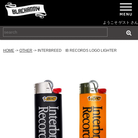
ようこそ ゲスト さん
HOME
->
OTHER
-> INTERBREED IB RECORDS LOGO LIGHTER