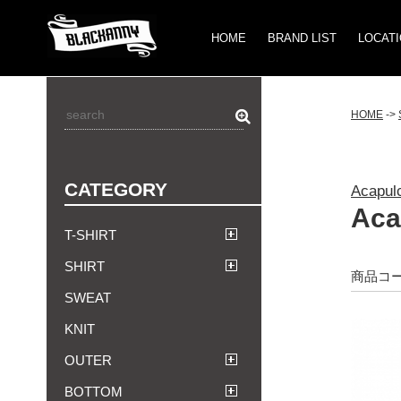
HOME
BRAND LIST
LOCAT
HOME
->
CATEGORY
Acap
Aca
T-SHIRT
SHIRT
商品コード
SWEAT
KNIT
OUTER
BOTTOM