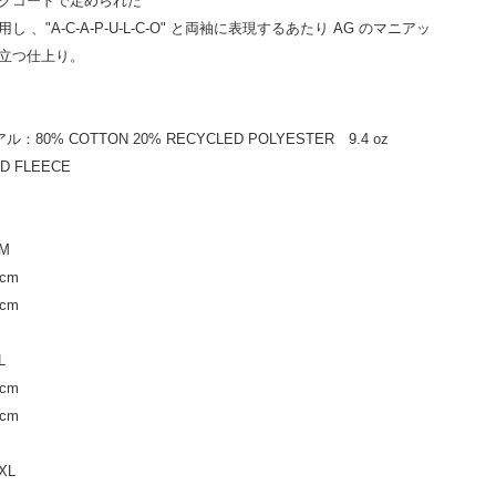
クコードで定められた
し 、"A-C-A-P-U-L-C-O" と両袖に表現するあたり AG のマニアッ
立つ仕上り。
：80% COTTON 20% RECYCLED POLYESTER 9.4 oz
D FLEECE
M
cm
cm
L
cm
cm
XL