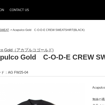
ION
CONTACT US
SWEAT
-> Acapulco Gold C-O-D-E CREW SWEATSHIRT(BLACK)
ulco Gold（アカプルコゴールド)
pulco Gold C-O-D-E CREW S
：AG FW25-04
Acapulc
無線の通