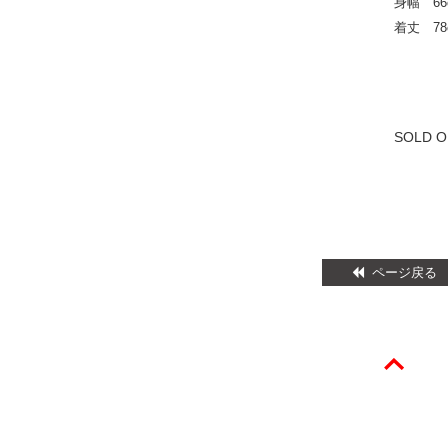
身幅 66
着丈 78
SOLD O
ページ戻る