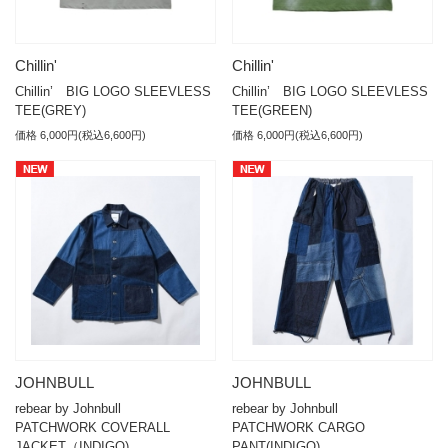
Chillin'
Chillin'
Chillin’ BIG LOGO SLEEVLESS
Chillin’ BIG LOGO SLEEVLESS
TEE(GREY)
TEE(GREEN)
価格 6,000円(税込6,600円)
価格 6,000円(税込6,600円)
JOHNBULL
JOHNBULL
rebear by Johnbull
rebear by Johnbull
PATCHWORK COVERALL
PATCHWORK CARGO
JACKET（INDIGO)
PANT(INDIGO)