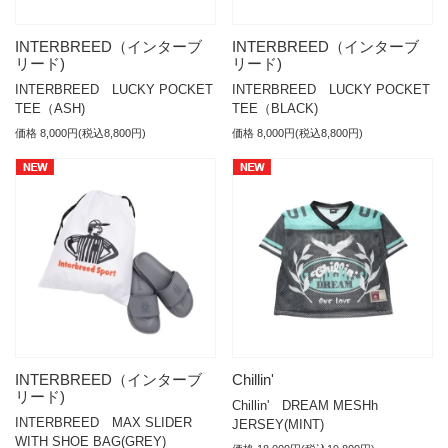
INTERBREED（インターブ
INTERBREED（インターブ
リード)
リード)
INTERBREED LUCKY POCKET
INTERBREED LUCKY POCKET
TEE（ASH)
TEE（BLACK)
価格 8,000円(税込8,800円)
価格 8,000円(税込8,800円)
INTERBREED（インターブ
Chillin'
リード)
Chillin' DREAM MESHh
INTERBREED MAX SLIDER
JERSEY(MINT)
WITH SHOE BAG(GREY)