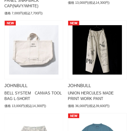
PANEL SNAPBACK
価格 13,000円(税込14,300円)
CAP(NAVY/WHITE)
価格 7,000円(税込7,700円)
JOHNBULL
JOHNBULL
BELL SYSTEM CANVAS TOOL
UNION HERCULES MADE
BAG L-SHORT
PRINT WORK PANT
価格 13,000円(税込14,300円)
価格 36,000円(税込39,600円)