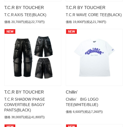
T.C.R BY TOUCHER
T.C.R BY TOUCHER
T.C.R AXIS TEE(BLACK)
T.C.R WAVE CORE TEE(BLACK)
価格 20,700円(税込22,770円)
価格 19,800円(税込21,780円)
T.C.R BY TOUCHER
Chillin'
T.C.R SHADOW PHASE
Chillin’ BIG LOGO
CONVERTIBLE BAGGY
TEE(WHITE/BLUE)
PANTS(BLACK)
価格 6,600円(税込7,260円)
価格 38,000円(税込41,800円)