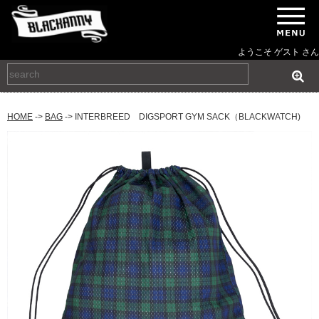
ようこそ ゲスト さん
HOME
->
BAG
-> INTERBREED DIGSPORT GYM SACK（BLACKWATCH)