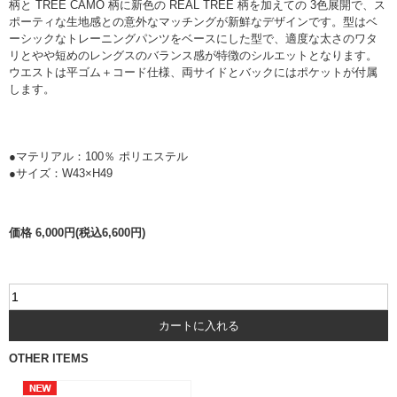
柄と TREE CAMO 柄に新色の REAL TREE 柄を加えての 3色展開で、ス
ポーティな生地感との意外なマッチングが新鮮なデザインです。型はベ
ーシックなトレーニングパンツをベースにした型で、適度な太さのワタ
リとやや短めのレングスのバランス感が特徴のシルエットとなります。
ウエストは平ゴム＋コード仕様、両サイドとバックにはポケットが付属
します。
●マテリアル：100％ ポリエステル
●サイズ：W43×H49
価格 6,000円(税込6,600円)
OTHER ITEMS