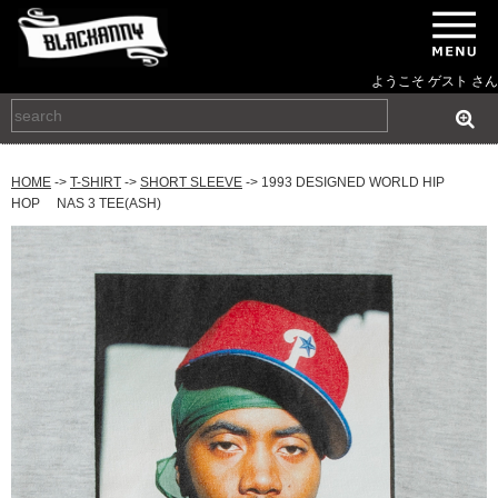
ようこそ ゲスト さん
HOME
->
T-SHIRT
->
SHORT SLEEVE
-> 1993 DESIGNED WORLD HIP
HOP NAS 3 TEE(ASH)