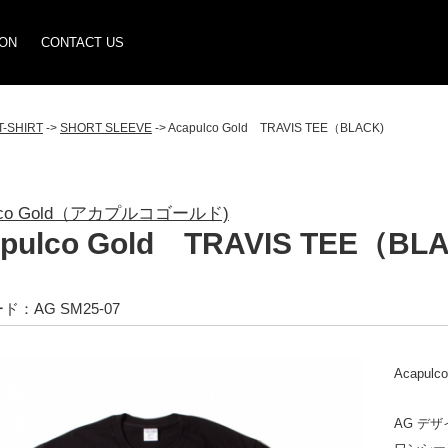
ION
CONTACT US
T-SHIRT
->
SHORT SLEEVE
-> Acapulco Gold TRAVIS TEE（BLACK)
ulco Gold（アカプルコゴールド)
pulco Gold TRAVIS TEE（BL
：AG SM25-07
Acapulc
AG デ