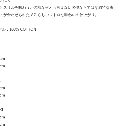
ンにて
とスリルを味わうかの様な何とも言えない名優ならではな独特な表
トが合わせられた AG らしいレトロな味わいの仕上がり。
アル：
100% COTTON
cm
cm
L
cm
cm
XL
cm
cm