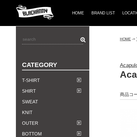
HOME
BRAND LIST
LOCAT
HOME
->
CATEGORY
Acap
Aca
T-SHIRT
SHIRT
商品コード
SWEAT
KNIT
OUTER
BOTTOM