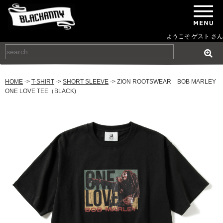
ようこそ ゲスト さん
HOME
->
T-SHIRT
->
SHORT SLEEVE
-> ZION ROOTSWEAR BOB MARLEY
ONE LOVE TEE（BLACK)