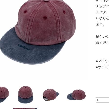
加工を
ナップ
ルパタ
い被り
ます。
風合い
永く愛
●マテリ
●サイズ