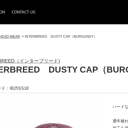
ION
CONTACT US
HEAD WEAR
-> INTERBREED DUSTY CAP（BURGUNDY）
RBREED（インターブリード)
TERBREED DUSTY CAP（BU
：IB25SS18
ハードな
通年被