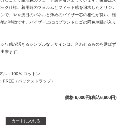
掛けることで生地色のフェード感を引き出しています。後部はス
バック仕様。着用時のフォルムとフィット感を追求したオリジナ
ーンで、やや浅目のパネルと薄めのバイザー芯の相性が良い、軽
心地が特徴です。バイザー上にはブランドロゴの同色刺繍が入り
やシワ感が活きるシンプルなデザインは、合わせるものを選ばず
用出来ます。
アル：100％ コットン
：FREE（バックストラップ）
価格 6,000円(税込6,600円)