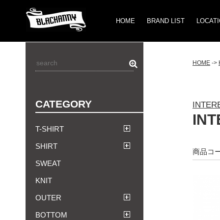
HOME
BRAND LIST
LOCAT
HOME
->
CATEGORY
INTE
IN
T-SHIRT
SHIRT
商品コード
SWEAT
KNIT
OUTER
BOTTOM