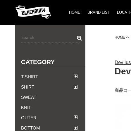
HOME
BRAND LIST
LOCAT
HOME
->
CATEGORY
Devilu
Dev
T-SHIRT
SHIRT
商品コー
SWEAT
KNIT
OUTER
BOTTOM