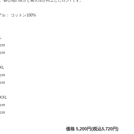
、着心地の良さと耐久性が向上したロンTです。
アル： コットン100
%
L
cm
cm
XL
cm
cm
XXL
cm
cm
価格 5,200円(税込5,720円)