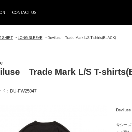
ION
CONTACT US
T-SHIRT
->
LONG SLEEVE
-> Deviluse Trade Mark L/S T-shirts(BLACK)
se
iluse Trade Mark L/S T-shirts
ド：DU-FW25047
Devilus
今シーズ