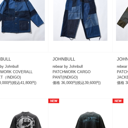
BULL
JOHNBULL
JOH
 by Johnbull
rebear by Johnbull
rebea
HWORK COVERALL
PATCHWORK CARGO
PATC
T（INDIGO)
PANT(INDIGO)
JACK
,000円(税込41,800円)
価格 36,000円(税込39,600円)
価格 3