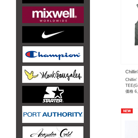
Chillin
Chill
TEE(G
価格 6,