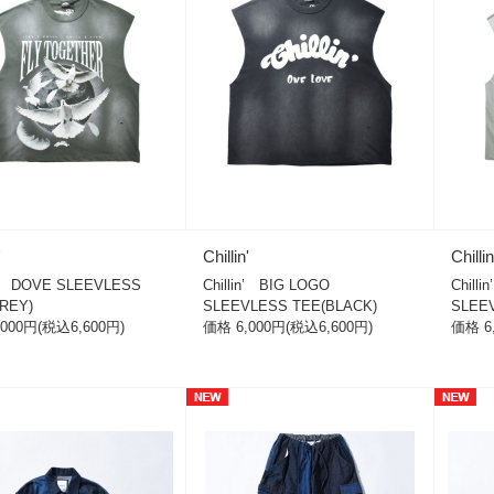
'
Chillin'
Chillin
in’ DOVE SLEEVLESS
Chillin’ BIG LOGO
Chill
REY)
SLEEVLESS TEE(BLACK)
SLEE
000円(税込6,600円)
価格 6,000円(税込6,600円)
価格 6