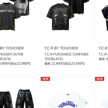
R BY TOUCHER
T.C.R BY TOUCHER
T.C.
 PASSER OUTRE
T.C.R PUISSANCE CONFINEE
T.C.R
BLACK)
TEE(BLACK)
価格 2
,900円(税込22,990円)
価格 21,400円(税込23,540円)