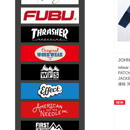
JOHN
rebear
PATC
JACKE
価格 38