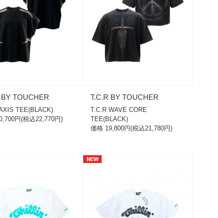
R BY TOUCHER
T.C.R BY TOUCHER
 AXIS TEE(BLACK)
T.C.R WAVE CORE
0,700円(税込22,770円)
TEE(BLACK)
価格 19,800円(税込21,780円)