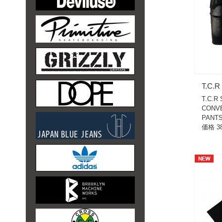
T.C.
T.C.R
CONV
PANTS
価格 38