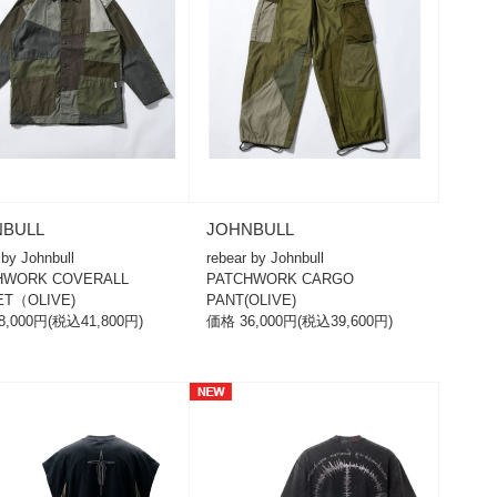
NBULL
JOHNBULL
r by Johnbull
rebear by Johnbull
HWORK COVERALL
PATCHWORK CARGO
ET（OLIVE)
PANT(OLIVE)
8,000円(税込41,800円)
価格 36,000円(税込39,600円)