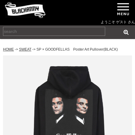
ようこそ ゲスト さん
HOME
->
SWEAT
-> SP × GOODFELLAS Poster Art Pullover(BLACK)