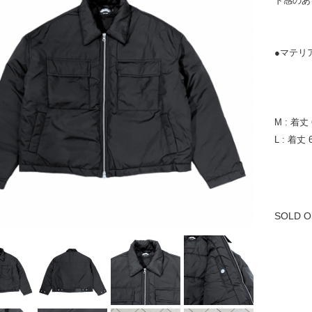
ド感のあ
●マテリ
裏地 
M : 着丈
L : 着丈
SOLD O