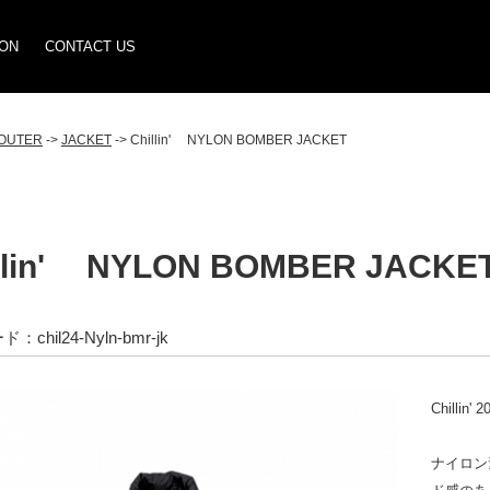
ION
CONTACT US
OUTER
->
JACKET
-> Chillin' NYLON BOMBER JACKET
llin' NYLON BOMBER JACKE
chil24-Nyln-bmr-jk
Chilli
ナイロン