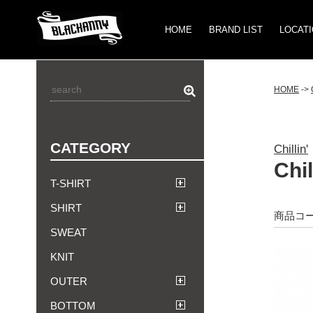
HOME
BRAND LIST
LOCAT
HOME
->
CATEGORY
Chillin'
Chi
T-SHIRT
SHIRT
商品コード：
SWEAT
KNIT
OUTER
BOTTOM