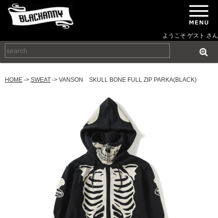
ようこそ ゲスト さん
HOME
->
SWEAT
-> VANSON SKULL BONE FULL ZIP PARKA(BLACK)