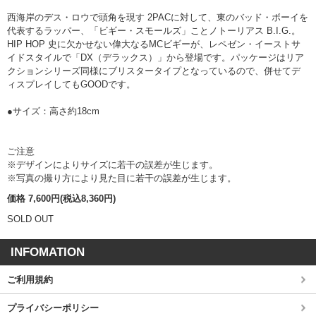
西海岸のデス・ロウで頭角を現す 2PACに対して、東のバッド・ボーイを
代表するラッパー、「ビギー・スモールズ」ことノトーリアス B.I.G.。
HIP HOP 史に欠かせない偉大なるMCビギーが、レペゼン・イーストサ
イドスタイルで「DX（デラックス）」から登場です。パッケージはリア
クションシリーズ同様にブリスタータイプとなっているので、併せてデ
ィスプレイしてもGOODです。
●サイズ：高さ約18cm
ご注意
※デザインによりサイズに若干の誤差が生じます。
※写真の撮り方により見た目に若干の誤差が生じます。
価格 7,600円(税込8,360円)
SOLD OUT
INFOMATION
ご利用規約
プライバシーポリシー