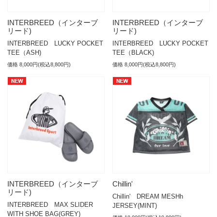
INTERBREED（インターブ
INTERBREED（インターブ
リード)
リード)
INTERBREED LUCKY POCKET
INTERBREED LUCKY POCKET
TEE（ASH)
TEE（BLACK)
価格 8,000円(税込8,800円)
価格 8,000円(税込8,800円)
INTERBREED（インターブ
Chillin'
リード)
Chillin' DREAM MESHh
INTERBREED MAX SLIDER
JERSEY(MINT)
WITH SHOE BAG(GREY)