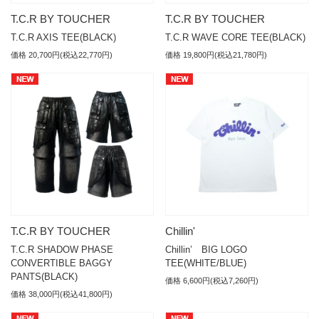
T.C.R BY TOUCHER
T.C.R BY TOUCHER
T.C.R AXIS TEE(BLACK)
T.C.R WAVE CORE TEE(BLACK)
価格 20,700円(税込22,770円)
価格 19,800円(税込21,780円)
T.C.R BY TOUCHER
Chillin'
T.C.R SHADOW PHASE
Chillin’ BIG LOGO
CONVERTIBLE BAGGY
TEE(WHITE/BLUE)
PANTS(BLACK)
価格 6,600円(税込7,260円)
価格 38,000円(税込41,800円)