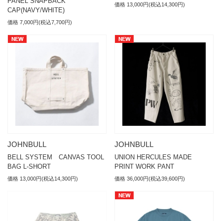
PANEL SNAPBACK
価格 13,000円(税込14,300円)
CAP(NAVY/WHITE)
価格 7,000円(税込7,700円)
JOHNBULL
JOHNBULL
BELL SYSTEM CANVAS TOOL
UNION HERCULES MADE
BAG L-SHORT
PRINT WORK PANT
価格 13,000円(税込14,300円)
価格 36,000円(税込39,600円)