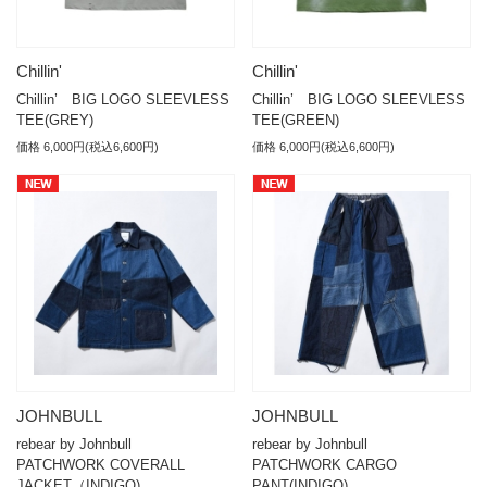
Chillin'
Chillin'
Chillin’ BIG LOGO SLEEVLESS
Chillin’ BIG LOGO SLEEVLESS
TEE(GREY)
TEE(GREEN)
価格 6,000円(税込6,600円)
価格 6,000円(税込6,600円)
JOHNBULL
JOHNBULL
rebear by Johnbull
rebear by Johnbull
PATCHWORK COVERALL
PATCHWORK CARGO
JACKET（INDIGO)
PANT(INDIGO)