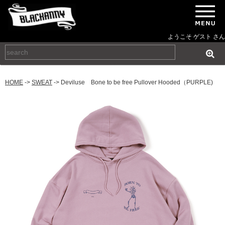
ようこそ ゲスト さん
HOME
->
SWEAT
-> Deviluse Bone to be free Pullover Hooded（PURPLE)