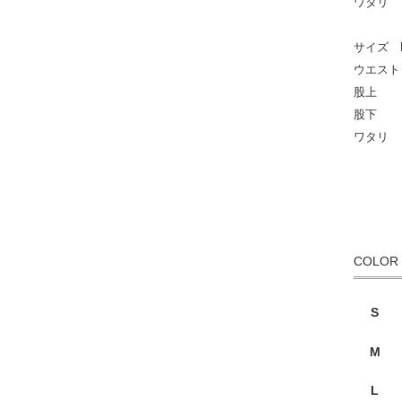
ワタリ 
サイズ 
ウエスト
股上 
股下 
ワタリ 
COLOR
S
M
L