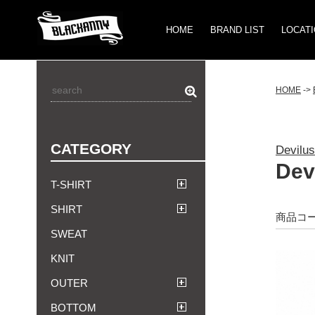
HOME
BRAND LIST
LOCAT
HOME
->
CATEGORY
Devilu
Dev
T-SHIRT
SHIRT
商品コー
SWEAT
KNIT
OUTER
BOTTOM