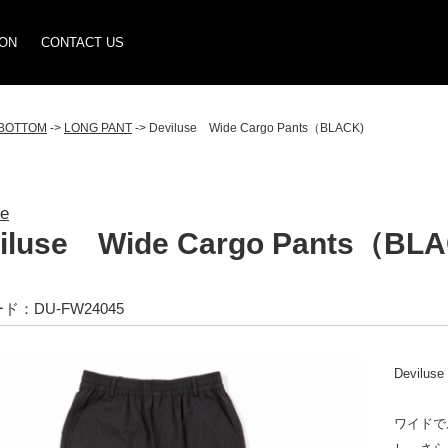
ION
CONTACT US
BOTTOM
->
LONG PANT
-> Deviluse Wide Cargo Pants（BLACK)
se
iluse Wide Cargo Pants（BLA
ド：DU-FW24045
Devilus
ワイドで