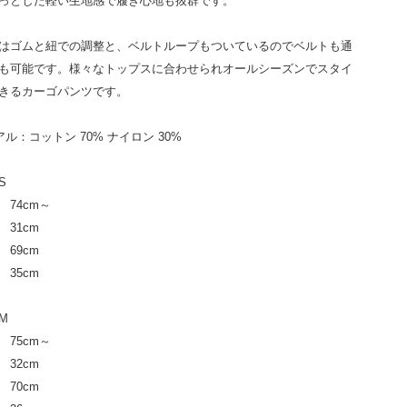
っとした軽い生地感で履き心地も抜群です。
はゴムと紐での調整と、
ベルトループもついているので
ベルトも通
も可能です。
様々なトップスに合わせられオールシーズンで
スタイ
きるカーゴパンツです。
ル：コットン 70% ナイロン 30%
S
 74cm～
31cm
69cm
35cm
M
 75cm～
32cm
70cm