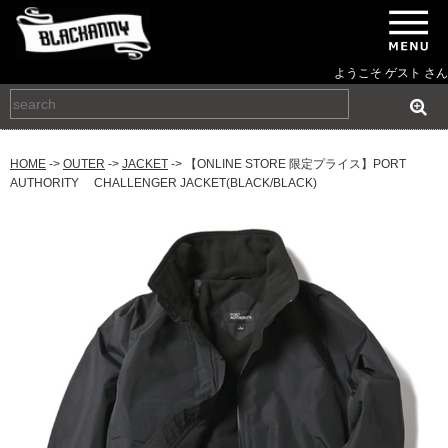
ようこそ ゲスト さん
HOME
->
OUTER
->
JACKET
-> 【ONLINE STORE 限定プライス】PORT
AUTHORITY CHALLENGER JACKET(BLACK/BLACK)