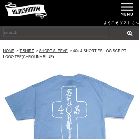
ようこそ ゲスト さん
HOME
->
T-SHIRT
->
SHORT SLEEVE
-> 40s & SHORTIES OG SCRIPT
LOGO TEE(CAROLINA BLUE)