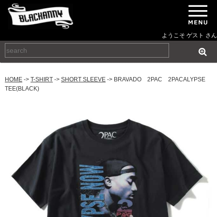
ようこそ ゲスト さん
HOME
->
T-SHIRT
->
SHORT SLEEVE
-> BRAVADO 2PAC 2PACALYPSE
TEE(BLACK)