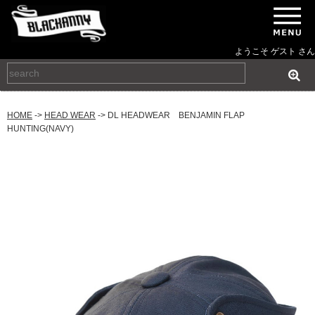
ようこそ ゲスト さん
HOME
->
HEAD WEAR
-> DL HEADWEAR BENJAMIN FLAP
HUNTING(NAVY)